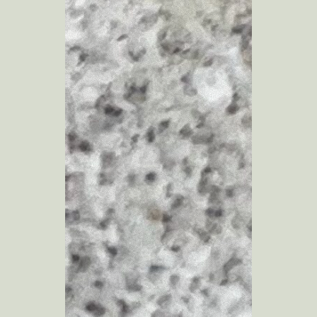
kobayashi studio
takashima studio
Sghr Pop-up 御殿場
Shinoda Coffee Workshops phase 1
nicomaru
Nさんのための茶室
S/Aさんのための家
とんかつ仙成屋
Nk さんのための家
Shさんのための家
新井みせスタジオ
高滝コーポレートオフィス
Gさんのための家
Atelier for energy closet
石遊庵 待合
ライフアンドワークコミッションオフィス
Mさんのための家
小湊鐵道五井駅チケットセンター
Rさんのための家
Nさんのための家
Failover
Co-saten
LAUN-DRY
出口商店
日常こそドラマチック展 3
みんなでカレンダー展 2017