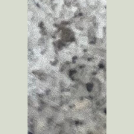
The Note book / Note book
Yさんのための家
つりはいらないよ食堂
住総研 2023
cobuke coffee
Oさんのための家
Sさんのための家
開宅舎のためのメンテナンス
開宅舎ディレクション
Kさんのためのアパート
Tkさんのためのアパート
明日の郊外団地
拡張設計
吉野台団地
いすみがく
Tさんのためのアパート
Kさんのための家
2026.08.07