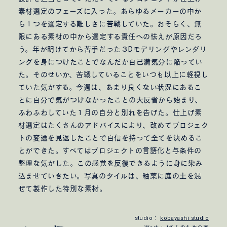
素材選定のフェーズに入った。あらゆるメーカーの中か
ら１つを選定する難しさに苦戦していた。おそらく、無
限にある素材の中から選定する責任への怯えが原因だろ
う。年が明けてから苦手だった３Dモデリングやレンダリ
ングを身につけたことでなんだか自己満気分に陥ってい
た。そのせいか、苦戦していることをいつも以上に軽視し
ていた気がする。今週は、あまり良くない状況にあるこ
とに自分で気がつけなかったことの大反省から始まり、
ふわふわしていた１月の自分と別れを告げた。仕上げ素
材選定はたくさんのアドバイスにより、改めてプロジェク
トの変遷を見返したことで自信を持って全てを決めるこ
とができた。すべてはプロジェクトの言語化と与条件の
整理な気がした。この感覚を反復できるように身に染み
込ませていきたい。写真のタイルは、釉薬に庭の土を混
ぜて製作した特別な素材。
studio：
kobayashi studio