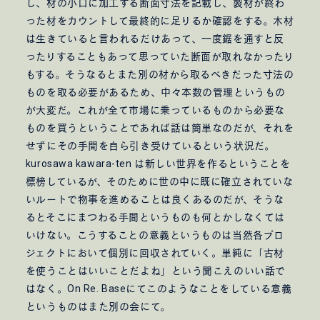
し、材の小口に加工する断面寸法を記載し、製材が終わ
石遊庵 待合
ライフアンドワークコミッションオフィス
った材をカウントして最終的に足りるか確認をする。木材
Mさんのための家
小湊鐵道五井駅チケットセンター
Rさんのための家
Nさんのための家
Failover
は生きていると言われるだけあって、一度鋸を通すと反
Co-saten
LAUN-DRY
出口商店
ったりすることもあって思っていた断面が取れなかったり
日常こそドラマチック展 3
みんなでカレンダー展 2017
もする。そうなるとまた別の材から取るべきだった寸法の
The Note book / Note book
Yさんのための家
つりはいらないよ食堂
住総研 2023
ものを取る必要があるため、中々本数の管理というもの
cobuke coffee
Oさんのための家
Sさんのための家
開宅舎のためのメンテナンス
開宅舎ディレクション
が大変だ。これが全て市場に乗っているものから必要な
Kさんのためのアパート
Tkさんのためのアパート
明日の郊外団地
拡張設計
吉野台団地
いすみがく
ものを買うということであれば話は簡単なのだが、それを
Tさんのためのアパート
Kさんのための家
せずにその手間を自ら引き受けているという状況だ。
kurosawa kawara-ten は新しい世界を作るということを
標榜しているが、そのために世の中に既に確立されていな
いルートで物事を進めることは良くあるのだが、そうな
るとそこにまつわる手間というものも何とかしなくては
いけない。こうすることの意義というものは当然各プロ
ジェクトにおいて個別に回収されていく。単純に「古材
を使うことはいいことだよね」という聞こえのいい話で
はなく。On Re. Baseにてこのようなことをしている意義
というものはまた別の会にて。