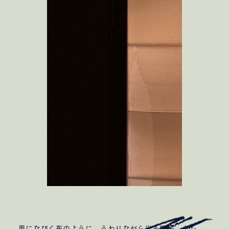
風になびく布のように、うねりながら光る障子。
dot-