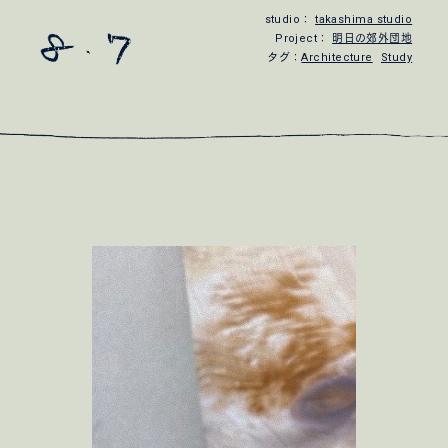
studio：
takashima studio
Project：
明日の郊外団地
タグ：
Architecture
Study