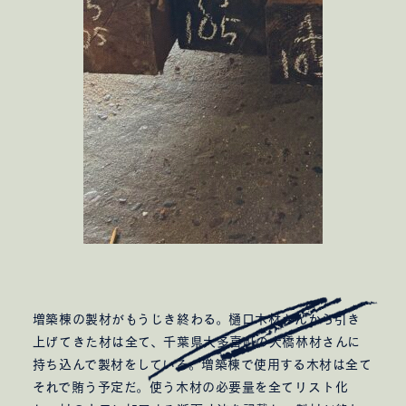
kobayashi studio
takashima studio
Sghr Pop-up 御殿場
Shinoda Coffee Workshops phase 1
nicomaru
増築棟の製材がもうじき終わる。樋口木材さんから引き
Nさんのための茶室
S/Aさんのための家
上げてきた材は全て、千葉県大多喜町の大橋林材さんに
とんかつ仙成屋
Nk さんのための家
Shさんのための家
持ち込んで製材をしている。増築棟で使用する木材は全て
新井みせスタジオ
高滝コーポレートオフィス
それで賄う予定だ。使う木材の必要量を全てリスト化
Gさんのための家
Atelier for energy closet