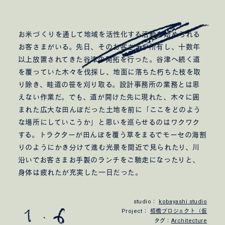
お米づくりを通して地域を活性化する活動を始められる
お客さまがいる。先日、そのお客さまが所有し、十数年
以上放置されてきた谷津の開拓を行った。谷津へ続く道
を覆っていた木々を伐採し、地面に落ちた朽ちた枝を取
り除き、畦道の笹を刈り取る。設計事務所の業務とは思
えない作業だ。でも、道が開けた先に現れた、木々に囲
まれた広大な田んぼだった土地を前に「ここをどのよう
な場所にしていこうか」と思いを巡らせるのはワクワク
する。トラクターが田んぼを覆う草をまるでモーセの海割
りのようにかき分けて進む光景を間近で見られたり、川
沿いでお客さまお手製のランチをご馳走になったりと、
身体は疲れたが充実した一日だった。
studio：
kobayashi studio
Project：
栢橋プロジェクト（仮
タグ：
Architecture