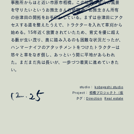
事務所からほど近い市原市栢橋。この地域の里山の風景
を守りたいというお施主さんの依頼で、お施主さん所有
の谷津田の開拓をお手伝いしている。まずは谷津田にアク
セスする道を整えたうえで、トラクターを入れて草刈から
始める。15年近く放置されていたため、背丈を優に超え
る藪が生い茂り、奥に踏み入るのも困難な状況だったが、
ハンマーナイフのアタッチメントをつけたトラクターは
悠々と草をなぎ倒し、あっという間に平地があらわれ
た。まだまだ先は長いが、一歩づつ着実に進めていきた
い。
studio：
kobayashi studio
Project：
栢橋プロジェクト（仮
タグ：
Direction
Real estate