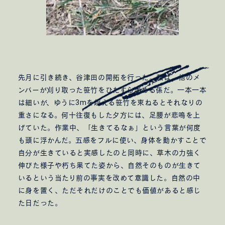
Sghr Pop-up 御殿場
Shinoda Coffee Workshops phase 1
nicomaru
Nさんのための茶室
S/Aさんのための家
とんかつ仙成屋
Nk さんのための家
Shさんのための家
先月に引き続き、谷津田の開拓を行った。私は、他のメ
新井みせスタジオ
高滝コーポレートオフィス
ンバーが刈り取った笹竹をひたすら集める係だ。一本一本
Gさんのための家
Atelier for energy closet
は細いが、ゆうに3mを超える笹竹を束ねるとそれなりの
石遊庵 待合
ライフアンドワークコミッションオフィス
重さになる。何十往復もした夕方には、足腰が悲鳴を上
Mさんのための家
小湊鐵道五井駅チケットセンター
げていた。作業中、「生きてるなぁ」という言葉が何度
Rさんのための家
Nさんのための家
Failover
も頭に浮かんだ。五感をフルに使い、身体を動かすことで
Co-saten
LAUN-DRY
出口商店
自分が生きていると実感したのと同時に、草木の力強く
日常こそドラマチック展 3
みんなでカレンダー展 2017
The Note book / Note book
Yさんのための家
つりはいらないよ食堂
住総研 2023
伸びた様子や朽ち果てた姿から、自然そのものが生きて
cobuke coffee
Oさんのための家
Sさんのための家
開宅舎のためのメンテナンス
開宅舎ディレクション
いるという当たり前の事実を改めて意識した。自然の中
Kさんのためのアパート
Tkさんのためのアパート
明日の郊外団地
拡張設計
吉野台団地
いすみがく
に身を置く、ただそれだけのことでも価値があると感じ
Tさんのためのアパート
Kさんのための家
た日だった。