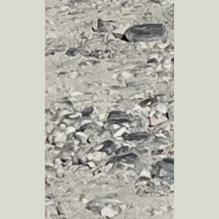
kobayashi studio
takashima studio
Sghr Pop-up 御殿場
Shinoda Coffee Workshops phase 1
nicomaru
Nさんのための茶室
S/Aさんのための家
とんかつ仙成屋
Nk さんのための家
Shさんのための家
新井みせスタジオ
高滝コーポレートオフィス
Gさんのための家
Atelier for energy closet
石遊庵 待合
ライフアンドワークコミッションオフィス
Mさんのための家
小湊鐵道五井駅チケットセンター
Rさんのための家
Nさんのための家
Failover
Co-saten
LAUN-DRY
出口商店
日常こそドラマチック展 3
みんなでカレンダー展 2017