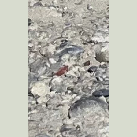
The Note book / Note book
Yさんのための家
つりはいらないよ食堂
住総研 2023
cobuke coffee
Oさんのための家
Sさんのための家
開宅舎のためのメンテナンス
開宅舎ディレクション
Kさんのためのアパート
Tkさんのためのアパート
明日の郊外団地
拡張設計
吉野台団地
いすみがく
Tさんのためのアパート
Kさんのための家
2026.08.07