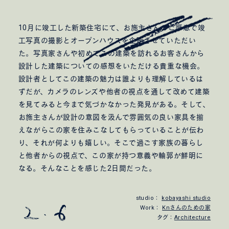
10月に竣工した新築住宅にて、お施主さんのご厚意で竣
工写真の撮影とオープンハウスを企画させていただい
た。写真家さんや初めてこの建築を訪れるお客さんから
設計した建築についての感想をいただける貴重な機会。
設計者としてこの建築の魅力は誰よりも理解しているは
ずだが、カメラのレンズや他者の視点を通して改めて建築
を見てみると今まで気づかなかった発見がある。そして、
お施主さんが設計の意図を汲んで雰囲気の良い家具を揃
えながらこの家を住みこなしてもらっていることが伝わ
り、それが何よりも嬉しい。そこで過ごす家族の暮らし
と他者からの視点で、この家が持つ意義や輪郭が鮮明に
なる。そんなことを感じた2日間だった。
studio：
kobayashi studio
Work：
Knさんのための家
タグ：
Architecture