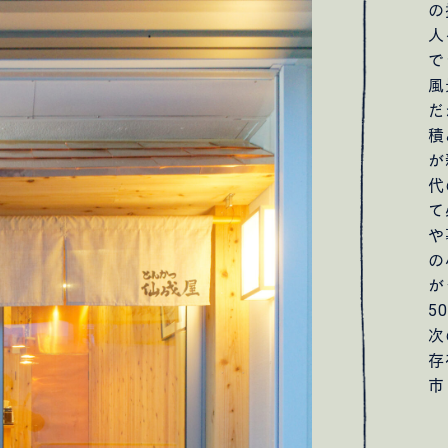
の
人
で
風
だ
積
が
代
て
や
の
が
5
次
存
市