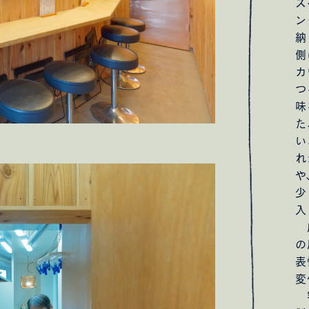
ス
ン
納
側
カ
つ
味
た
い
れ
や
少
入
店
の
表
変
客