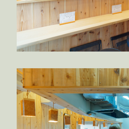
kobayashi studio
takashima studio