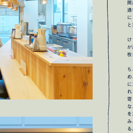
開
通
に
と
カ
け
が
枚
こ
ち
め
に
れ
寄
な
を
み
る