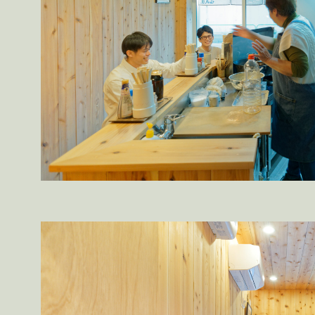
Sghr Pop-up 御殿場
Shinoda Coffee Wor
とんかつ仙成屋
Nk さんのための家
Sh
Gさんのための家
Atelier for energy close
Mさんのための家
小湊鐵道五井駅チケッ
Co-saten
LAUN-DRY
出口商店
日常こ
The Note book / Note book
Yさんのため
Kさんのためのアパート
Tkさんのための
つりはいらないよ食堂
住総研 2023
開
拡張設計
吉野台団地
いすみがく