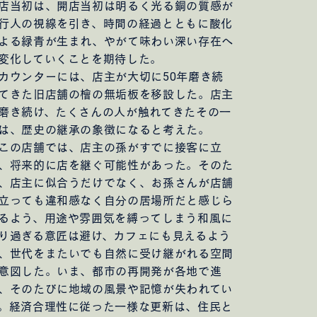
店当初は、開店当初は明るく光る銅の質感が
行人の視線を引き、時間の経過とともに酸化
よる緑青が生まれ、やがて味わい深い存在へ
変化していくことを期待した。
ウンターには、店主が大切に50年磨き続
てきた旧店舗の檜の無垢板を移設した。店主
磨き続け、たくさんの人が触れてきたその一
は、歴史の継承の象徴になると考えた。
の店舗では、店主の孫がすでに接客に立
、将来的に店を継ぐ可能性があった。そのた
、店主に似合うだけでなく、お孫さんが店舗
立っても違和感なく自分の居場所だと感じら
るよう、用途や雰囲気を縛ってしまう和風に
り過ぎる意匠は避け、カフェにも見えるよう
、世代をまたいでも自然に受け継がれる空間
意図した。いま、都市の再開発が各地で進
、そのたびに地域の風景や記憶が失われてい
。経済合理性に従った一様な更新は、住民と