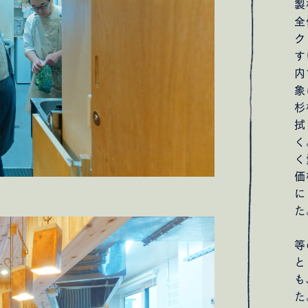
製
kshops phase 1
nicomaru
Nさんのための茶室
S/Aさ
全
さんのための家
新井みせスタジオ
高滝コーポレートオフ
ク
t
石遊庵 待合
ライフアンドワークコミッションオフィ
す
トセンター
Rさんのための家
Nさんのための家
Failover
内
そドラマチック展 3
みんなでカレンダー展 2017
象
の家
cobuke coffee
Oさんのための家
Sさんのための家
杉
アパート
Tさんのためのアパート
Kさんのための家
拭
く
く
価
宅舎のためのメンテナンス
開宅舎ディレクション
明日の
に
た
ま
等
と
も
た