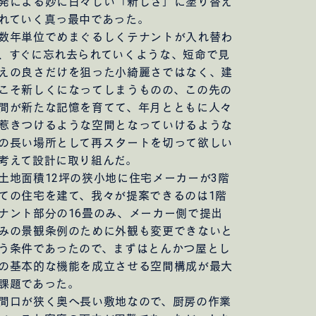
発による妙に白々しい「新しさ」に塗り替え
れていく真っ最中であった。
年単位でめまぐるしくテナントが入れ替わ
、すぐに忘れ去られていくような、短命で見
えの良さだけを狙った小綺麗さではなく、建
こそ新しくになってしまうものの、この先の
間が新たな記憶を育てて、年月とともに人々
惹きつけるような空間となっていけるような
の長い場所として再スタートを切って欲しい
考えて設計に取り組んだ。
地面積12坪の狭小地に住宅メーカーが3階
ての住宅を建て、我々が提案できるのは1階
ナント部分の16畳のみ、メーカー側で提出
みの景観条例のために外観も変更できないと
う条件であったので、まずはとんかつ屋とし
の基本的な機能を成立させる空間構成が最大
課題であった。
口が狭く奥へ長い敷地なので、厨房の作業