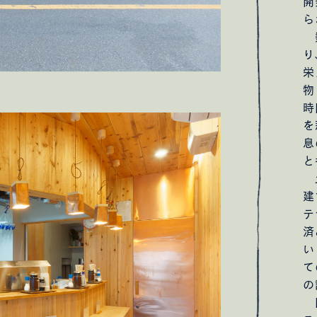
開
ら
数
り
栄
物
時
を
息
と
土
建
テ
済
い
て
の
間