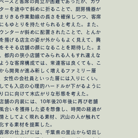
ペースと客席の両立が困難であったが、カウ
ターを途中で斜めに折ることで、厨房機器が
まりきる作業動線の長さを確保しつつ、客席
にもゆとりを持たせられると考えた。また、
ウンターが斜めに配置されたことで、とんか
を揚げる店主の姿が外からもよく見えて、興
をそそる店舗の顔になることを期待した。ま
、都内の狭小店舗でみられる人もすれ違えな
ような客席構成では、常連客は良くても、こ
から開発が進み新しく増えるファミリー層
、女性の会社員といった層には入りにくい。
しでも入店の心理的ハードルが下がるように
り口に向けて末広がりな形態を考えた。
舗の内装には、10年後20年後に再び老舗
風合いを獲得した姿を想像し、時間の経過が
情としてよく現れる素材、沢山の人が触れて
化する素材を提案した。
席の仕上げには、千葉県の里山から切出し