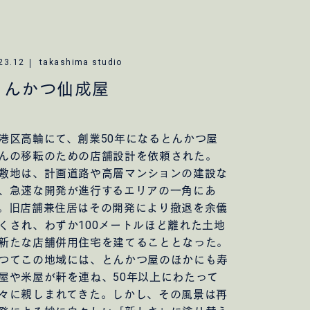
23.12
takashima studio
とんかつ仙成屋
区高輪にて、創業50年になるとんかつ屋
んの移転のための店舗設計を依頼された。
地は、計画道路や高層マンションの建設な
、急速な開発が進行するエリアの一角にあ
。旧店舗兼住居はその開発により撤退を余儀
くされ、わずか100メートルほど離れた土地
新たな店舗併用住宅を建てることとなった。
つてこの地域には、とんかつ屋のほかにも寿
屋や米屋が軒を連ね、50年以上にわたって
々に親しまれてきた。しかし、その風景は再