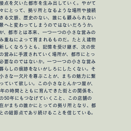
接点を欠いた都市を生み出していく。やがて
々にとって、拠り所となるような場所や接続
きる文脈、歴史のない、誰にも顧みられない
景へと変わってしまうのではないだろうか。
が、都市とは本来、一つ一つの小さな営みの
み重ねによって育まれるものだ。たとえ建物
新しくなろうとも、記憶を受け継ぎ、次の世
の営みに手渡されていく場所が、都市にとっ
必要なのではないか。一つ一つの小さな営み
暮らしの痕跡をないがしろにしたくない。そ
小さな一欠片を尊ぶことが、まちの魅力に繋
っていて欲しい。この小さなとんかつ屋が、
0年の時間とともに育んできた街との関係を、
の50年にもつなげていくこと、この店舗の
在がまちの誰かにとっての拠り所となり、都
との結節点であり続けることを信じている。