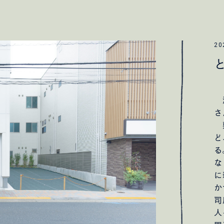
20
港
さ
敷
ど
る
な
に
か
司
人