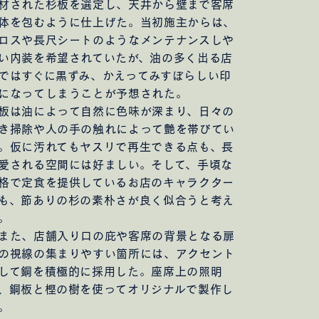
材された杉板を選定し、天井から壁まで客席
んのための家
体を包むように仕上げた。当初施主からは、
ィス
ロスや長尺シートのようなメンテナンスしや
ス
い内装を希望されていたが、油の多く出る店
ではすぐに黒ずみ、かえってみすぼらしい印
になってしまうことが予想された。
板は油によって自然に色味が深まり、日々の
き掃除や人の手の触れによって艶を帯びてい
。仮に汚れてもヤスリで再生できる点も、長
愛される空間には好ましい。そして、手頃な
格で定食を提供しているお店のキャラクター
郊外団地
2026.08.07
も、節ありの杉の素朴さが良く似合うと考え
インターンを随時受け入れています
。
た、店舗入り口の庇や客席の背景となる扉
の視線の集まりやすい箇所には、アクセント
して銅を積極的に採用した。座席上の照明
、銅板と樫の樹を使ってオリジナルで製作し
。