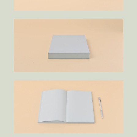
Nさんのための茶室
S/Aさんのための家
とんかつ仙成屋
Nk さんのための家
Shさんのための家
新井みせスタジオ
高滝コーポレートオフィス
Gさんのための家
Atelier for energy closet
石遊庵 待合
ライフアンドワークコミッションオフィス
Mさんのための家
小湊鐵道五井駅チケットセンター
Rさんのための家
Nさんのための家
Failover
Co-saten
LAUN-DRY
出口商店
日常こそドラマチック展 3
みんなでカレンダー展 2017
The Note book / Note book
Yさんのための家
つりはいらないよ食堂
住総研 2023
cobuke coffee
Oさんのための家
Sさんのための家
開宅舎のためのメンテナンス
開宅舎ディレクション
Kさんのためのアパート
Tkさんのためのアパート
明日の郊外団地
拡張設計
吉野台団地
いすみがく
Tさんのためのアパート
Kさんのための家