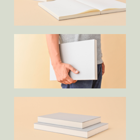
kobayashi studio
takashima studio
Sghr Pop-up 御殿場
Shinoda Coffee Workshops phase 1
nicomaru