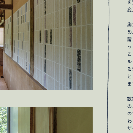
を
kshops phase 1
nicomaru
Nさんのための茶室
S/Aさ
変
さんのための家
新井みせスタジオ
高滝コーポレートオフ
t
石遊庵 待合
ライフアンドワークコミッションオフィ
施
トセンター
Rさんのための家
Nさんのための家
Failover
め
そドラマチック展 3
みんなでカレンダー展 2017
請
の家
cobuke coffee
Oさんのための家
Sさんのための家
っ
アパート
Tさんのためのアパート
Kさんのための家
こ
ル
る
と
宅舎のためのメンテナンス
開宅舎ディレクション
明日の
ま
設
の
の
わ
ザ