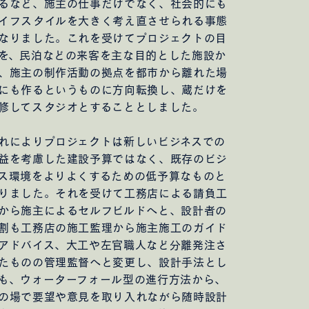
るなど、施主の仕事だけでなく、社会的にも
イフスタイルを大きく考え直させられる事態
なりました。これを受けてプロジェクトの目
を、民泊などの来客を主な目的とした施設か
、施主の制作活動の拠点を都市から離れた場
にも作るというものに方向転換し、蔵だけを
修してスタジオとすることとしました。
れによりプロジェクトは新しいビジネスでの
益を考慮した建設予算ではなく、既存のビジ
ス環境をよりよくするための低予算なものと
りました。それを受けて工務店による請負工
から施主によるセルフビルドへと、設計者の
割も工務店の施工監理から施主施工のガイド
アドバイス、大工や左官職人など分離発注さ
たものの管理監督へと変更し、設計手法とし
も、ウォーターフォール型の進行方法から、
の場で要望や意見を取り入れながら随時設計