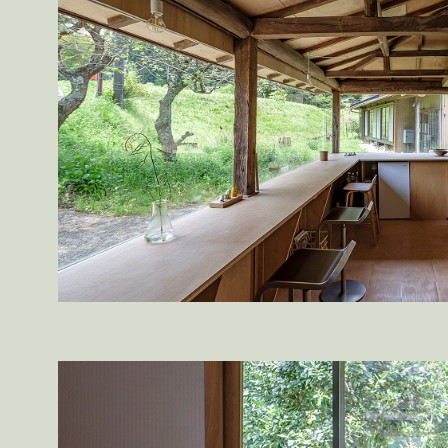
Sghr Pop-up 御殿場
Shinoda Coffee Wor
とんかつ仙成屋
Nk さんのための家
Sh
Gさんのための家
Atelier for energy close
Mさんのための家
小湊鐵道五井駅チケッ
Co-saten
LAUN-DRY
出口商店
日常こ
The Note book / Note book
Yさんのため
Kさんのためのアパート
Tkさんのための
つりはいらないよ食堂
住総研 2023
開
拡張設計
吉野台団地
いすみがく