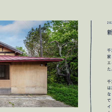
20
千
家
エ
た
千
は
な
で
イ