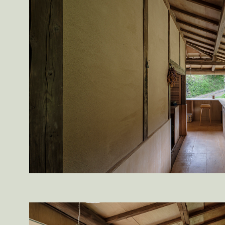
kobayashi studio
takashima studio