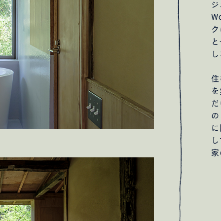
ジ
W
ク
と
し
住
を
だ
の
に
し
家