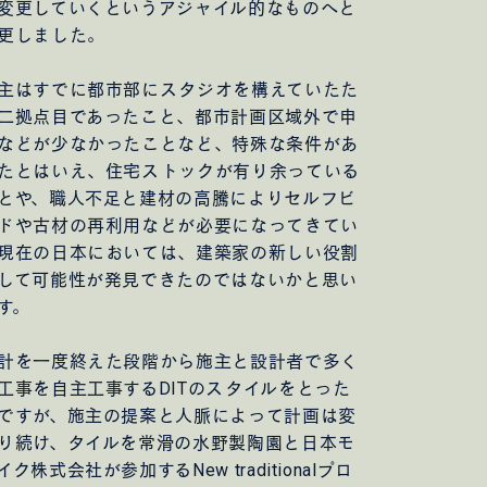
変更していくというアジャイル的なものへと
んのための家
更しました。
ィス
ス
主はすでに都市部にスタジオを構えていたた
二拠点目であったこと、都市計画区域外で申
などが少なかったことなど、特殊な条件があ
たとはいえ、住宅ストックが有り余っている
とや、職人不足と建材の高騰によりセルフビ
ドや古材の再利用などが必要になってきてい
現在の日本においては、建築家の新しい役割
して可能性が発見できたのではないかと思い
郊外団地
2026.08.04
す。
お盆のスケジュール
計を一度終えた段階から施主と設計者で多く
工事を自主工事するDITのスタイルをとった
ですが、施主の提案と人脈によって計画は変
り続け、タイルを常滑の水野製陶園と日本モ
イク株式会社が参加するNew traditionalプロ