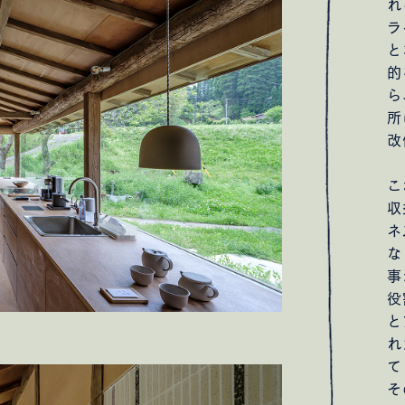
れ
ラ
と
的
ら
所
改
こ
収
ネ
な
事
役
と
れ
て
そ