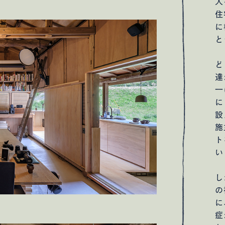
人
住
に
と
ど
達
一
に
設
施
ト
い
し
の
に
症