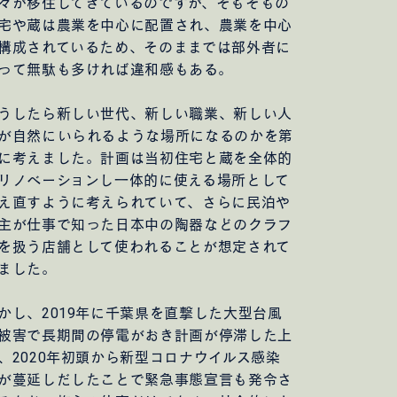
々が移住してきているのですが、そもそもの
宅や蔵は農業を中心に配置され、農業を中心
構成されているため、そのままでは部外者に
って無駄も多ければ違和感もある。
うしたら新しい世代、新しい職業、新しい人
が自然にいられるような場所になるのかを第
に考えました。計画は当初住宅と蔵を全体的
リノベーションし一体的に使える場所として
え直すように考えられていて、さらに民泊や
主が仕事で知った日本中の陶器などのクラフ
を扱う店舗として使われることが想定されて
ました。
かし、2019年に千葉県を直撃した大型台風
被害で長期間の停電がおき計画が停滞した上
、2020年初頭から新型コロナウイルス感染
が蔓延しだしたことで緊急事態宣言も発令さ